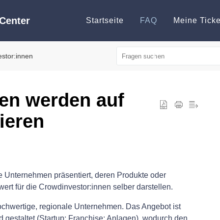
Center
Startseite
FAQ
Meine Ticke
estor:innen
en werden auf
ieren
 Unternehmen präsentiert, deren Produkte oder
ert für die Crowdinvestor:innen selber darstellen.
chwertige, regionale Unternehmen. Das Angebot ist
 gestaltet (Startup; Franchise; Anlagen), wodurch den