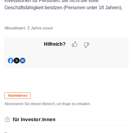
Investitionen für Personen, die nicht die volle
Geschäftsfähigkeit besitzen (Personen unter 18 Jahren),
können über die gesetzlichen Vertreter:innen erfolgen. In
diesen Fall nehmen Sie bitte ebenfalls Kontakt mit uns auf.
Aktualisiert:
2 Jahre zuvor
Hilfreich?
Abonnieren
Abonnieren Sie diesen Bereich, um frage zu erhalten.
für Investor:innen